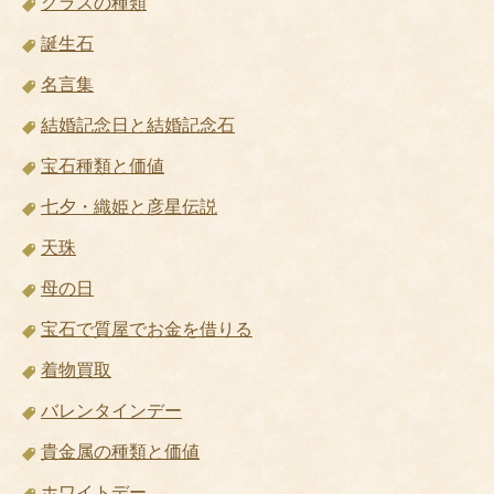
グラスの種類
誕生石
名言集
結婚記念日と結婚記念石
宝石種類と価値
七夕・織姫と彦星伝説
天珠
母の日
宝石で質屋でお金を借りる
着物買取
バレンタインデー
貴金属の種類と価値
ホワイトデー