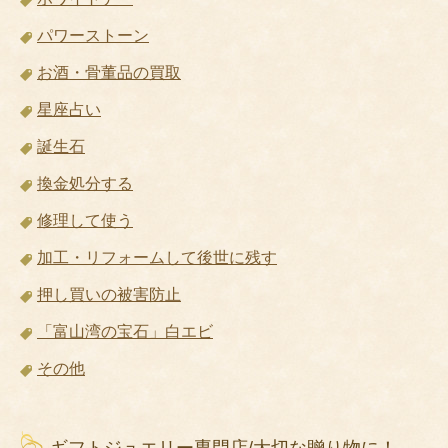
パワーストーン
お酒・骨董品の買取
星座占い
誕生石
換金処分する
修理して使う
加工・リフォームして後世に残す
押し買いの被害防止
「富山湾の宝石」白エビ
その他