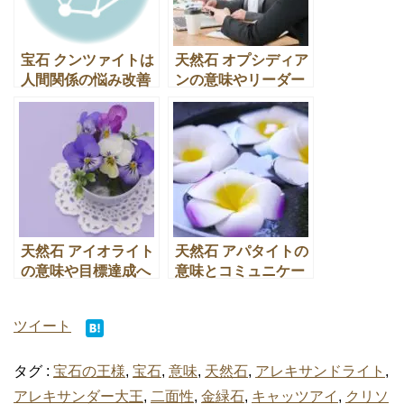
宝石 クンツァイトは
天然石 オプシディア
人間関係の悩み改善
ンの意味やリーダー
のパワーストーン効
シップに最適な効果
果
とは
天然石 アイオライト
天然石 アパタイトの
の意味や目標達成へ
意味とコミュニケー
のパワーストーン効
ション能力に良い効
果
果とは
ツイート
タグ :
宝石の王様
,
宝石
,
意味
,
天然石
,
アレキサンドライト
,
アレキサンダー大王
,
二面性
,
金緑石
,
キャッツアイ
,
クリソ