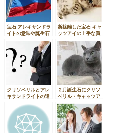
宝石 アレキサンドラ
断捨離した宝石 キャ
イトの意味や誕生石
ッツアイの上手な買
の姉妹石とパワー効
取の仕方や見分け
果
方！
クリソベリルとアレ
２月誕生石にクリソ
キサンドライトの違
ベリル・キャッツア
いや宝石の意味や効
イが６３年ぶりに新
果とは
規追加