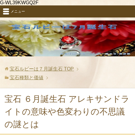
G-WL39KWGQ2F
メニュー
宝石ルビーは７月誕生石
TOP
宝石種類と価値
宝石 ６月誕生石 アレキサンドラ
イトの意味や色変わりの不思議
の謎とは