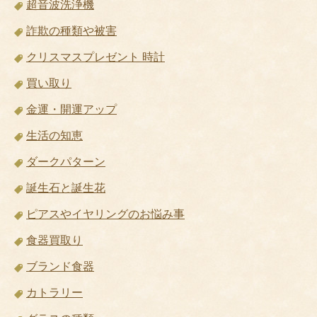
超音波洗浄機
詐欺の種類や被害
クリスマスプレゼント 時計
買い取り
金運・開運アップ
生活の知恵
ダークパターン
誕生石と誕生花
ピアスやイヤリングのお悩み事
食器買取り
ブランド食器
カトラリー