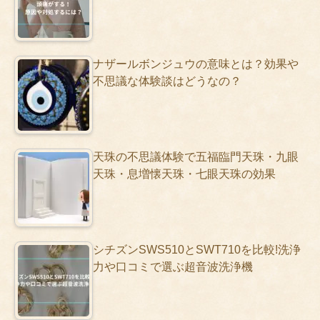
ナザールボンジュウの意味とは？効果や
不思議な体験談はどうなの？
天珠の不思議体験で五福臨門天珠・九眼
天珠・息増懐天珠・七眼天珠の効果
シチズンSWS510とSWT710を比較!洗浄
力や口コミで選ぶ超音波洗浄機