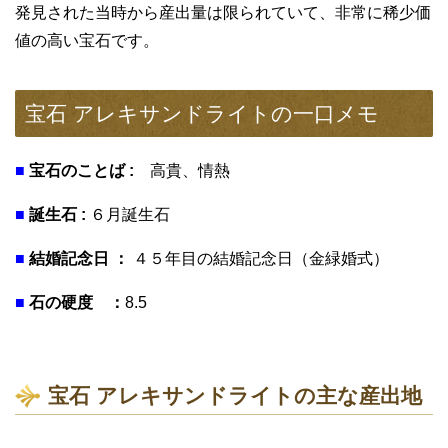
発見された当時から産出量は限られていて、非常に稀少価
値の高い宝石です。
宝石 アレキサンドライトの一口メモ
■
宝石のことば :
高貴、情熱
■
誕生石 :
６月誕生石
■
結婚記念日 ：
４５年目の結婚記念日（金緑婚式）
■
石の硬度 ：
8.5
宝石 アレキサンドライトの主な産出地