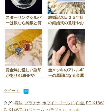
スターリングシルバ
結婚記念日２５年目
ーは銀なら純銀と何
の銀婚式の意味やお
が違うのか気になり
祝いの結婚記念石と
ます！
は
貴金属に怪しい刻印
金メッキのアレルギ
がありK18HPや
ーの原因になる金属
Ag925GP(H)の意味
アレルギーはなぜ起
とは
きるの？
ツイート
タグ :
意味
,
プラチナ
,
ホワイトゴールド
,
白金
,
PT
,
K18W
G
,
K14WG
,
ロジューム
,
パラジュム
,
メッキ