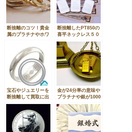
断捨離のコツ！貴金
断捨離したPT850の
属のプラチナやホワ
喜平ネックレス５０
イトゴールドや銀の
gの本日の買取価格
違いとは？
は？
宝石やジュエリーを
金が24分率の意味や
断捨離して買取に出
プラチナや銀が1000
す前に貴金属の種類
分率で表示される理
とは
由