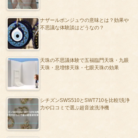
ナザールボンジュウの意味とは？効果や
不思議な体験談はどうなの？
天珠の不思議体験で五福臨門天珠・九眼
天珠・息増懐天珠・七眼天珠の効果
シチズンSWS510とSWT710を比較!洗浄
力や口コミで選ぶ超音波洗浄機