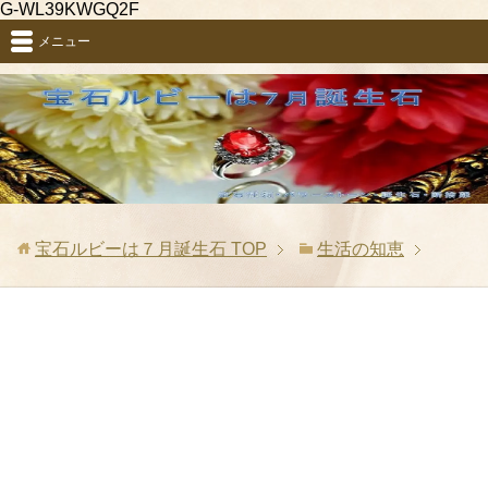
G-WL39KWGQ2F
メニュー
宝石ルビーは７月誕生石
TOP
生活の知恵