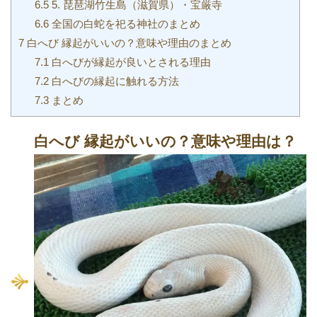
6.5
5. 琵琶湖竹生島（滋賀県）・宝厳寺
6.6
全国の白蛇を祀る神社のまとめ
7
白へび 縁起がいいの？意味や理由のまとめ
7.1
白へびが縁起が良いとされる理由
7.2
白へびの縁起に触れる方法
7.3
まとめ
白へび 縁起がいいの？意味や理由は？