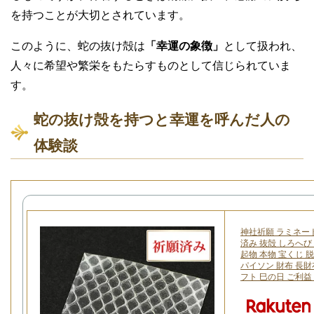
を持つことが大切とされています。
このように、蛇の抜け殻は
「幸運の象徴」
として扱われ、
人々に希望や繁栄をもたらすものとして信じられていま
す。
蛇の抜け殻を持つと幸運を呼んだ人の
体験談
神社祈願 ラミネート
済み 抜殻 しろへび
起物 本物 宝くじ 脱
パイソン 財布 長財
フト 巳の日 ご利益 