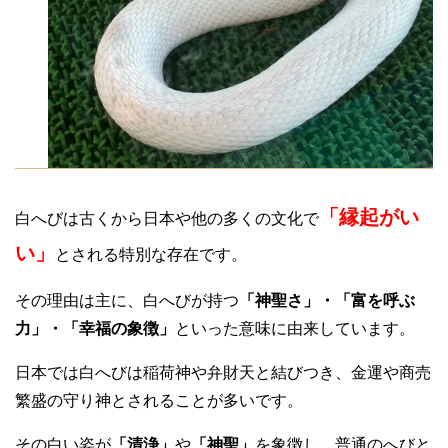
「縁起がい
白へびは古くから日本や他の多くの文化で
い」
とされる特別な存在です。
その理由は主に、白へびが持つ
「神聖さ」・「富を呼ぶ
力」・「幸福の象徴」
といった意味に由来しています。
日本では白へびは稲荷神や弁財天と結びつき、金運や商売
繁盛の守り神とされることが多いです。
その白い姿が
「清浄」
や
「神聖」
を象徴し、普通のへびと