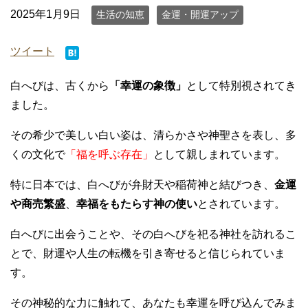
2025年1月9日
生活の知恵
金運・開運アップ
ツイート
白へびは、古くから
「幸運の象徴」
として特別視されてき
ました。
その希少で美しい白い姿は、清らかさや神聖さを表し、多
くの文化で
「福を呼ぶ存在」
として親しまれています。
特に日本では、白へびが弁財天や稲荷神と結びつき、
金運
や商売繁盛
、
幸福をもたらす神の使い
とされています。
白へびに出会うことや、その白へびを祀る神社を訪れるこ
とで、財運や人生の転機を引き寄せると信じられていま
す。
その神秘的な力に触れて、あなたも幸運を呼び込んでみま