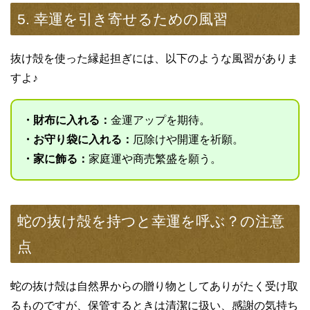
5. 幸運を引き寄せるための風習
抜け殻を使った縁起担ぎには、以下のような風習がありま
すよ♪
・財布に入れる：
金運アップを期待。
・お守り袋に入れる：
厄除けや開運を祈願。
・家に飾る：
家庭運や商売繁盛を願う。
蛇の抜け殻を持つと幸運を呼ぶ？の注意
点
蛇の抜け殻は自然界からの贈り物としてありがたく受け取
るものですが、保管するときは清潔に扱い、感謝の気持ち