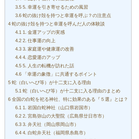
3.5
5. 幸運を引き寄せるための風習
3.6
蛇の抜け殻を持つと幸運を呼ぶ？の注意点
4
蛇の抜け殻を持つと幸運を呼んだ人の体験談
4.1
1. 金運アップの実感
4.2
2. 仕事運の向上
4.3
3. 家庭運や健康運の改善
4.4
4. 恋愛運のアップ
4.5
5. 人生の転機が訪れた話
4.6
「幸運の象徴」に共通するポイント
5
蛇（白いへび等）が十二支に入る理由
5.1
蛇（白いへび等）が十二支に入る理由のまとめ
6
全国の白蛇を祀る神社、特に効果のある『５選』とは？
6.1
1. 岩国白蛇神社（山口県岩国市）
6.2
2. 宮島弥山の大聖院（広島県廿日市市）
6.3
3. 弁天社（岡山県岡山市）
6.4
4. 白蛇弁天社（福岡県糸島市）