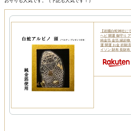
お守りも人気です。（下記も人気です！）
【岩國白蛇神社にて祈
ヘビ 開運 御守り 
純金箔 金箔 縁起物
運 開運 お金 祈願済
イソン 財布 長財布