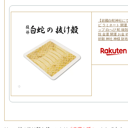
【岩國白蛇神社にて
ビ ラミネート 開運
ップ 白へび 蛇 抜
殻 金運 開運 お金 
祈願 神社 神様 財