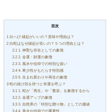
目次
1
白へび 縁起がいいの？意味や理由は？
2
白蛇はなぜ縁起が良いの？５つの理由とは？
2.1
1. 神聖な存在としての象徴
2.2
2. 金運・財運の象徴
2.3
3. 風水や信仰での特別な扱い
2.4
4. 希少性がもたらす特別感
2.5
5. 生まれ変わりや再生の象徴
3
蛇の抜け殻を持つと幸運を呼ぶ？
3.1
1. 蛇が「再生」や「繁栄」を象徴するから
3.2
2. 金運アップの象徴
3.3
3. 自然界の「特別な贈り物」としての価値
3.4
4. 風水や信仰での重要性