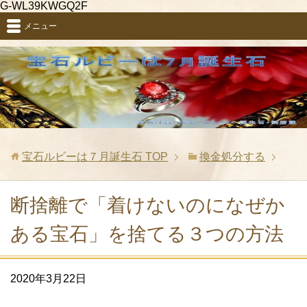
G-WL39KWGQ2F
メニュー
宝石ルビーは７月誕生石
TOP
換金処分する
断捨離で「着けないのになぜか
ある宝石」を捨てる３つの方法
2020年3月22日