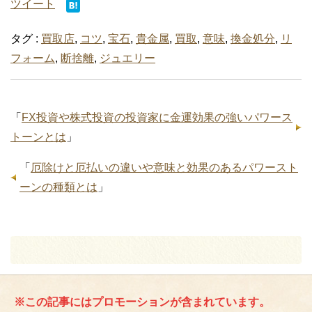
ツイート
タグ :
買取店
,
コツ
,
宝石
,
貴金属
,
買取
,
意味
,
換金処分
,
リ
フォーム
,
断捨離
,
ジュエリー
「
FX投資や株式投資の投資家に金運効果の強いパワース
トーンとは
」
「
厄除けと厄払いの違いや意味と効果のあるパワースト
ーンの種類とは
」
※この記事にはプロモーションが含まれています。