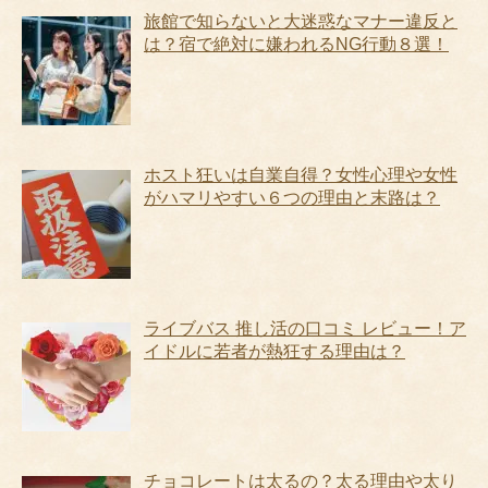
旅館で知らないと大迷惑なマナー違反と
は？宿で絶対に嫌われるNG行動８選！
ホスト狂いは自業自得？女性心理や女性
がハマリやすい６つの理由と末路は？
ライブバス 推し活の口コミ レビュー！ア
イドルに若者が熱狂する理由は？
チョコレートは太るの？太る理由や太り