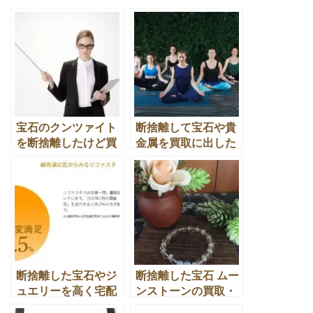
宝石のクンツァイト
断捨離して宝石や貴
を断捨離したけど買
金属を買取に出した
取や換金処分はなる
ら運気が良くなる本
の？
当の話
断捨離した宝石やジ
断捨離した宝石 ムー
ュエリーを高く宅配
ンストーンの買取・
買取をしてくれる買
換金処分でのワンポ