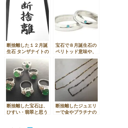
取店とは
イント！
断捨離した１２月誕
宝石で８月誕生石の
生石 タンザナイトの
ペリトッド意味や、
買取・換金処分の活
断捨離と高価買取と
用法
は
断捨離した宝石は、
断捨離したジュエリ
ひすい・翡翠と思う
ーで金やプラチナの
けど買取してもらえ
買取の疑問点があり
るの？
ますが？