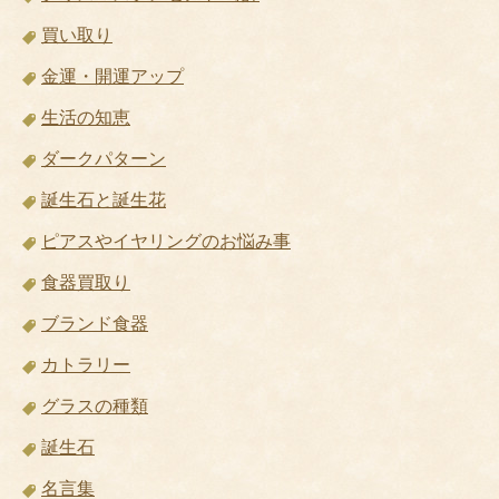
誕生花と誕生石
超音波洗浄機
詐欺の種類や被害
クリスマスプレゼント 時計
買い取り
金運・開運アップ
生活の知恵
ダークパターン
誕生石と誕生花
ピアスやイヤリングのお悩み事
食器買取り
ブランド食器