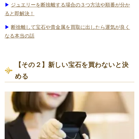
▶
ジュエリーを断捨離する場合の３つ方法や順番が分か
ると即解決！
▶
断捨離して宝石や貴金属を買取に出したら運気が良く
なる本当の話
【その２】新しい宝石を買わないと決
める