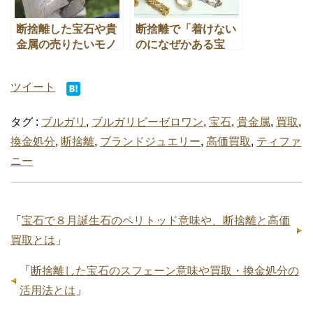
断捨離した宝石や貴
断捨離で「着けない
金属の売りたいモノ
のになぜかある宝
の買取金額の簡単な
石」を捨てる３つの
検索方法
方法
ツイート
タグ :
ブルガリ
,
ブルガリビーゼロワン
,
宝石
,
貴金属
,
買取
,
換金処分
,
断捨離
,
ブランドジュエリー
,
高価買取
,
ティファ
ニー
「
宝石で８月誕生石のペリトッド意味や、断捨離と高価
買取とは
」
「
断捨離した宝石のスフェーン意味や買取・換金処分の
活用法とは
」