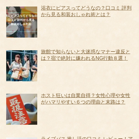
浴衣にピアスってどうなの？口コミ 評判
から見る和装おしゃれ術とは？
旅館で知らないと大迷惑なマナー違反と
は？宿で絶対に嫌われるNG行動８選！
ホスト狂いは自業自得？女性心理や女性
がハマリやすい６つの理由と末路は？
ライブバス 推し活の口コミ レビュー！ア