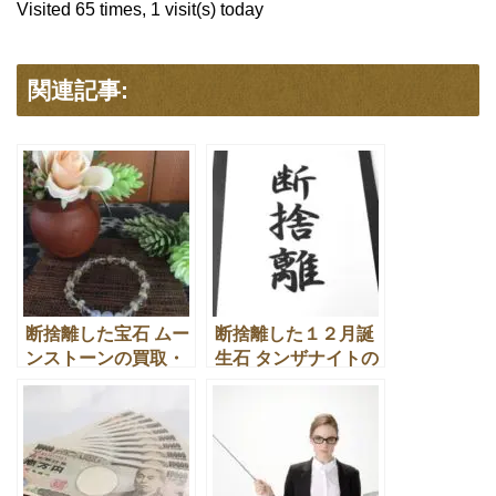
Visited 65 times, 1 visit(s) today
関連記事:
断捨離した宝石 ムー
断捨離した１２月誕
ンストーンの買取・
生石 タンザナイトの
換金処分でのワンポ
買取・換金処分の活
イント！
用法