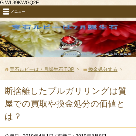
G-WL39KWGQ2F
メニュー
宝石ルビーは７月誕生石
TOP
換金処分する
断捨離したブルガリリングは質
屋での買取や換金処分の価値と
は？