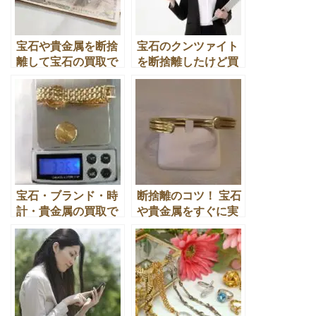
宝石や貴金属を断捨
宝石のクンツァイト
離して宝石の買取で
を断捨離したけど買
１０万円できた方法
取や換金処分はなる
とは
の？
宝石・ブランド・時
断捨離のコツ！ 宝石
計・貴金属の買取で
や貴金属をすぐに実
少しでも高い換金処
践してお金に換える
分する秘訣とは？
７つの方法