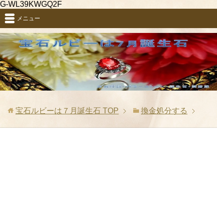
G-WL39KWGQ2F
メニュー
宝石ルビーは７月誕生石
TOP
換金処分する