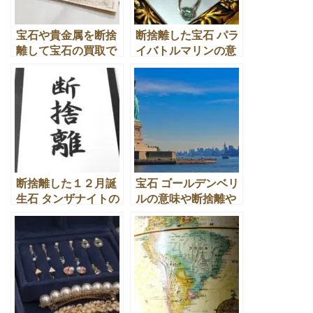
宝石や貴金属を断捨
断捨離した宝石 パラ
離して宝石の買取で
イバトルマリンの意
１０万円できた方法
味や 上手な買取の活
とは
用法
断捨離した１２月誕
宝石 ゴールデンベリ
生石 タンザナイトの
ルの意味や断捨離や
買取・換金処分の活
買取や換金処分の仕
用法
方とは