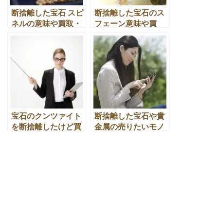
断捨離した宝石 スピ
断捨離した宝石のス
ネルの意味や買取・
フェーン意味や買
換金処分の活用法と
取・換金処分の活用
は
法とは
宝石のクンツァイト
断捨離した宝石や貴
を断捨離したけど買
金属の売りたいモノ
取や換金処分はなる
の買取金額の簡単な
の？
検索方法