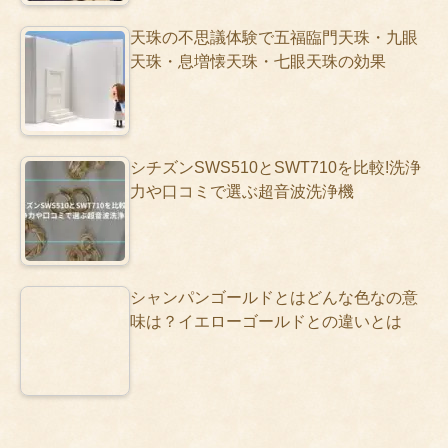
天珠の不思議体験で五福臨門天珠・九眼
天珠・息増懐天珠・七眼天珠の効果
シチズンSWS510とSWT710を比較!洗浄
力や口コミで選ぶ超音波洗浄機
シャンパンゴールドとはどんな色なの意
味は？イエローゴールドとの違いとは