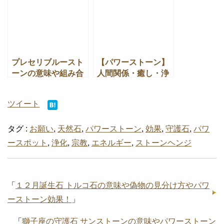
プレセリブルースト
【パワーストーン】
ーンの意味や組み合
人間関係・癒し・浄
わせの良いパワース
化に最強のパワース
トーンとは
トーン効果とは？
ツイート
タグ :
お願い
,
天然石
,
パワーストーン
,
効果
,
守護石
,
パワ
ースポット
,
浄化
,
宗教
,
エネルギー
,
ストーンヘンジ
「
１２月誕生石 トルコ石の意味や偽物の見分け方やパワ
ーストーン効果！
」
「
獅子座の守護石 サンストーンの意味やパワーストーン