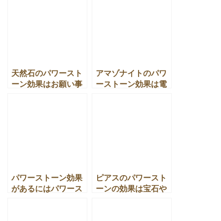
注意とは
とは
天然石のパワースト
アマゾナイトのパワ
ーン効果はお願い事
ーストーン効果は電
を叶える強い一念が
磁波の浄化とイライ
大事です
ラ解消に良い！？
パワーストーン効果
ピアスのパワースト
があるにはパワース
ーンの効果は宝石や
トーンと上手く付き
天然石の種類で違い
合う？
ます！