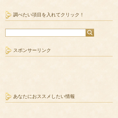
Visited 171 times, 1 visit(s) today
関連記事: