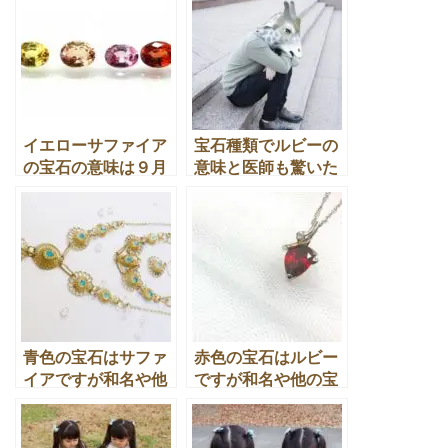
★
サファイアの仕事の願い事は「才能を発揮したい」時
のパワーストーン
★
宝石 ブルーサファイアの意味や医師もすすめるパワー
ストーン効果
★
パワーストーン サファイアの効果やお願い事の叶える
意味とは
★
【宝石種類】宝石 イエローサファイアは、医師もすす
めるパワーストーン
サファイアの断捨離や買取の関連記事
★
断捨離して青色の宝石を見つけましたがサファイアか
調べる方法とは