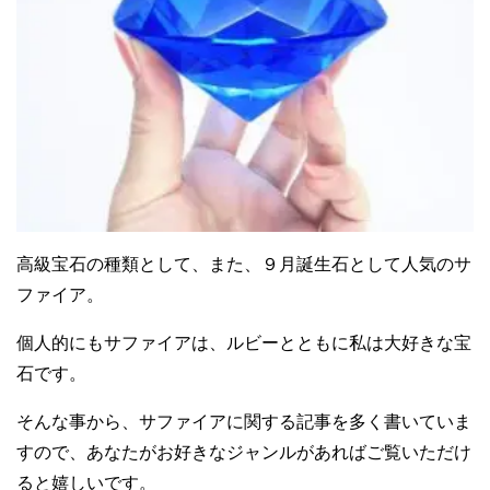
ファンシーサファイアの種類には、最初にお話したように
とてもカラーバリエーションが豊富なのがサファイアで
す。
イエローサファイア
は、ピンクサファイアと同じように流
通量も多く、比較的にお手頃価格でお求め出来るので人気
があります。
そのゴールドの輝く色合いから
「金運」
の効果があるとパ
ワストーンにする人もいます。
珍しい色合いの「グリーンサファイア」もあり、中でも別
格は、ピンク・オレンジ・ゴールデンが微妙に混ざってい
る
「パパラチアサファイア」
です。
パパラチアサファイアは、一時期にベリリウム処理の不適