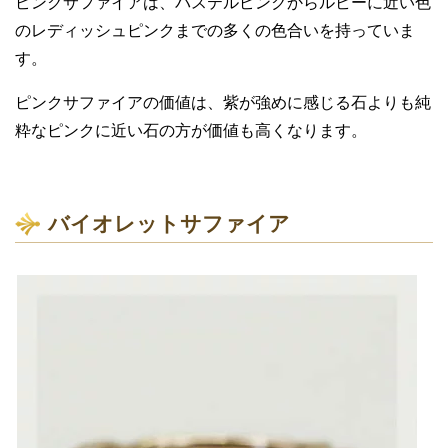
富な宝石です。
その中で、ピンクのサファイアは
「ピンクサファイア」
と
呼ばれていて、可愛らしいので人気があります。
何と言ってもピンクサファイアは、鮮やかなピンク色が魅
力の宝石です。
流通量も比較的に多く、ピンクサファイアのカットの中で
も、
「ハート形」
のものは特に人気があり、とてもオシャ
レです。
昔にはピンクサファイアは、熟しきれないルビーとされて
いましたが、ルビーとピンクサファイアの色合いの境界線
は微妙になります。
一見では判別が困難なほど二つの宝石は似通っています。