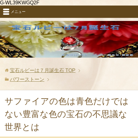
G-WL39KWGQ2F
メニュー
宝石ルビーは７月誕生石
TOP
パワーストーン
サファイアの色は青色だけでは
ない豊富な色の宝石の不思議な
世界とは