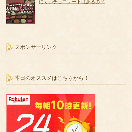
ツイート
タグ :
青
,
赤
,
バイオレットサファイア
,
宝石
,
ルビー
,
コラ
ンダム
,
サファイア
,
イエローサファイア
,
ピンクサファイ
ア
,
カラーバリエーション
「
断捨離したシルバーのジュエリーの買取や相場はいく
らで換金処分できるの？
」
「
ストレスを解消させる効果のあるパワーストーンの名
前と種類とは
」