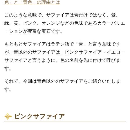
サファイアは、７月の誕生石のルビーと対極にあります
が、鉱物的には「
コランダム
」に属している「姉妹石」な
んです。
そのコランダムにクロムがわずかに混ざるとルビーになり
ます。
そして、コランダムにチタンや鉄分が入り込むと
「青いサ
ファイア」
に生まれます。
コランダムはこのように石内に混ざり合う内包物の違いに
より、豊富なカラーバリエーションを持ちます。
宝石の世界では、濃い赤色をルビーと呼び、その他の色の
種類はすべてサファイアと呼んでいます。
情報⇒ ★
宝石 ルビーとサファイアは姉妹石なのに「赤