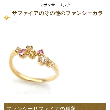
気がります。
青味の濃いものは、ブルーサファイアとして鑑別される場
合もありますが、紫系の色味を感じるサファイアは、
「バ
イオレットサファイア」
と呼んでいます。
薄い優しい紫色から、濃い力強さを感じる紫色をしたサフ
ァイアまでと、同じ紫でも微妙な色の違いが感じられま
す。
そこが天然宝石としての面白さでもあり、同じ石が二つと
してないのもバイオレットサファイアの宝石としての魅力
です。
紫でも明るい色合いではっきりしたものが人気で、価値も
あり紫色をしている宝石種類の中では、最も高価な部類に
なります。