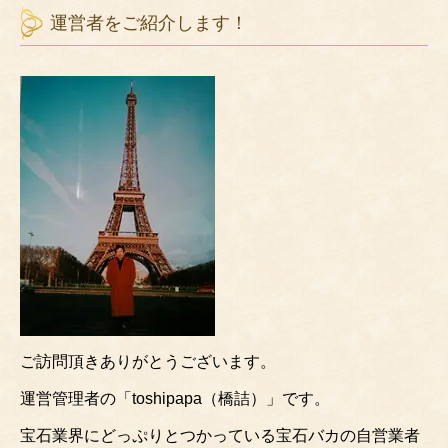
イエローサファイア
宝石種類でルビーの
の宝石の意味は９月
意味と医師も驚いた
誕生石のサファイア
パワーストーン効果
と同じ誕生石？
青色の宝石はサファ
赤色の宝石はルビー
イアですが和名や他
ですが和名や他の宝
の宝石種類はありま
石種類は何がありま
すか？
すか？