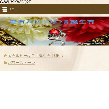
G-WL39KWGQ2F
メニュー
宝石ルビーは７月誕生石
TOP
パワーストーン