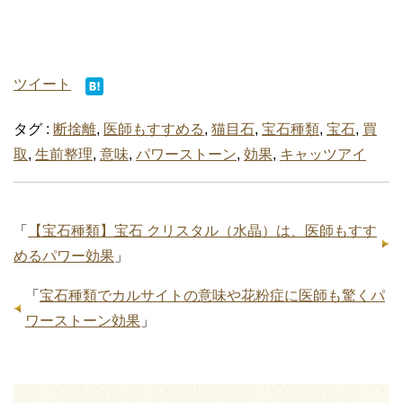
ツイート
タグ :
断捨離
,
医師もすすめる
,
猫目石
,
宝石種類
,
宝石
,
買
取
,
生前整理
,
意味
,
パワーストーン
,
効果
,
キャッツアイ
「
【宝石種類】宝石 クリスタル（水晶）は、医師もすす
めるパワー効果
」
「
宝石種類でカルサイトの意味や花粉症に医師も驚くパ
ワーストーン効果
」