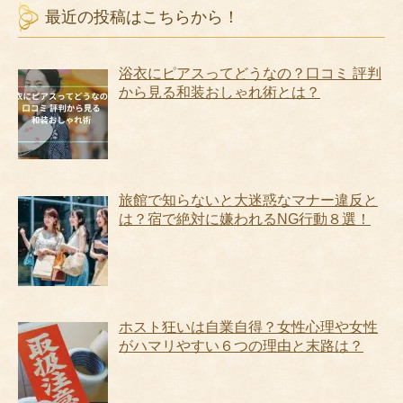
最近の投稿はこちらから！
浴衣にピアスってどうなの？口コミ 評判
から見る和装おしゃれ術とは？
旅館で知らないと大迷惑なマナー違反と
は？宿で絶対に嫌われるNG行動８選！
ホスト狂いは自業自得？女性心理や女性
がハマリやすい６つの理由と末路は？