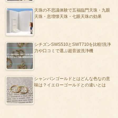
天珠の不思議体験で五福臨門天珠・九眼
天珠・息増懐天珠・七眼天珠の効果
シチズンSWS510とSWT710を比較!洗浄
力や口コミで選ぶ超音波洗浄機
シャンパンゴールドとはどんな色なの意
味は？イエローゴールドとの違いとは