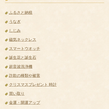
ふるさと納税
うなぎ
しじみ
磁気ネックレス
スマートウオッチ
誕生花と誕生石
超音波洗浄機
詐欺の種類や被害
クリスマスプレゼント 時計
買い取り
金運・開運アップ