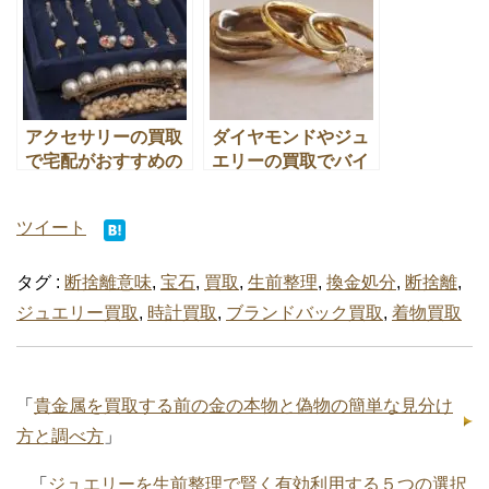
アクセサリーの買取
ダイヤモンドやジュ
で宅配がおすすめの
エリーの買取でバイ
バイセルが選ばれる
セルが選ばれる「３
３つの理由とは
つの理由」とは
ツイート
タグ :
断捨離意味
,
宝石
,
買取
,
生前整理
,
換金処分
,
断捨離
,
ジュエリー買取
,
時計買取
,
ブランドバック買取
,
着物買取
「
貴金属を買取する前の金の本物と偽物の簡単な見分け
方と調べ方
」
「
ジュエリーを生前整理で賢く有効利用する５つの選択