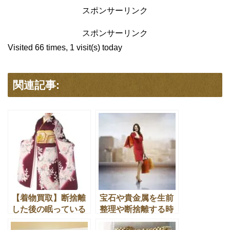
スポンサーリンク
スポンサーリンク
Visited 66 times, 1 visit(s) today
関連記事:
【着物買取】断捨離
宝石や貴金属を生前
した後の眠っている
整理や断捨離する時
着物の買取はどうし
に困らない買い物５