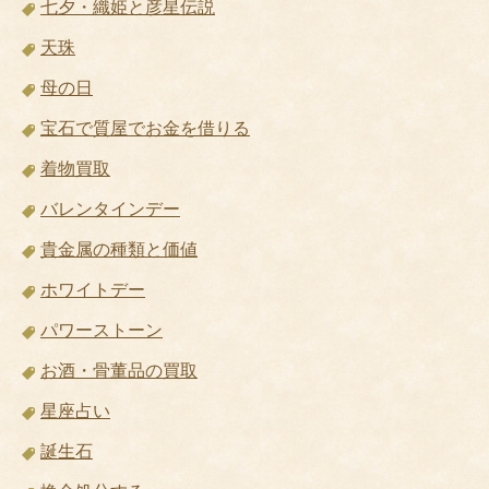
七夕・織姫と彦星伝説
天珠
母の日
宝石で質屋でお金を借りる
着物買取
バレンタインデー
貴金属の種類と価値
ホワイトデー
パワーストーン
お酒・骨董品の買取
星座占い
誕生石