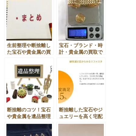
ますか？
原則とは
生前整理や断捨離し
宝石・ブランド・時
た宝石や貴金属の買
計・貴金属の買取で
取の月別まとめ
少しでも高い換金処
分する秘訣とは？
断捨離のコツ！宝石
断捨離した宝石やジ
や貴金属を遺品整理
ュエリーを高く宅配
して買取や換金処分
買取をしてくれる買
の仕方とは？
取店とは