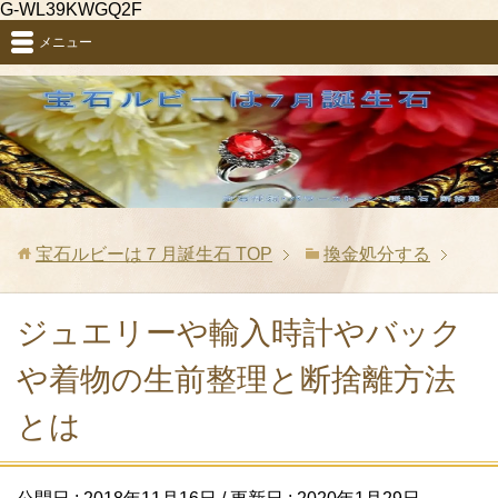
G-WL39KWGQ2F
メニュー
宝石ルビーは７月誕生石
TOP
換金処分する
ジュエリーや輸入時計やバック
や着物の生前整理と断捨離方法
とは