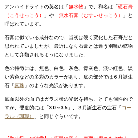
アンハイドライトの英名は「
無水物
」で、和名は「
硬石膏
（こうせっこう）
」や「
無水石膏（むすいせっこう）
」と
呼ばれています。
石膏に似ている成分なので、当初は硬く変化した石膏だと
思われていましたが、最近になり石膏とは違う別種の鉱物
として弁類されるようになりました。
色の特徴には、無色、白色、灰色、青灰色、淡い紅色、淡
い紫色などの多彩のカラーがあり、底の部分では６月誕生
石「
真珠
」のような光沢があります。
底面以外の面ではガラス状の光沢を持ち、とても個性的で
すが、硬度的には「
3.0～3.5
」、３月誕生石の宝石「
コー
ラル（珊瑚）
」と同じぐらいです。