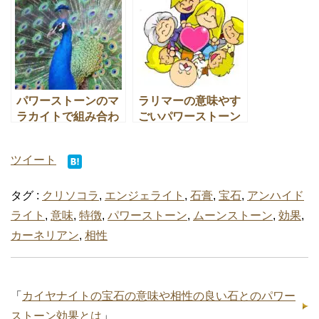
パワーストーンのマ
ラリマーの意味やす
ラカイトで組み合わ
ごいパワーストーン
せると良い効果がで
効果と相性の良い宝
る宝石とは
石とは
ツイート
タグ :
クリソコラ
,
エンジェライト
,
石膏
,
宝石
,
アンハイド
ライト
,
意味
,
特徴
,
パワーストーン
,
ムーンストーン
,
効果
,
カーネリアン
,
相性
「
カイヤナイトの宝石の意味や相性の良い石とのパワー
ストーン効果とは
」