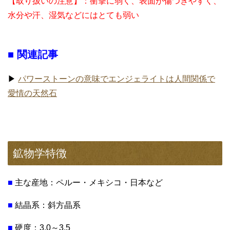
【取り扱いの注意】：衝撃に弱く、表面が傷つきやすく、
水分や汗、湿気などにはとても弱い
■ 関連記事
▶
パワーストーンの意味でエンジェライトは人間関係で
愛情の天然石
鉱物学特徴
■
主な産地：ペルー・メキシコ・日本など
■
結晶系：斜方晶系
■
硬度：3.0～3.5