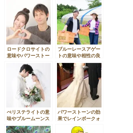
の意味とは
違いとは？
ロードクロサイトの
ブルーレースアゲー
意味やパワーストー
トの意味や相性の良
ンの効果を高める相
い宝石のパワースト
性の良い宝石とは
ーン効果とは
ぺリステライトの意
パワーストーンの効
味やブルームーンス
果でレインボークォ
トーンとの関係や恋
ーツの意味や相性の
愛の効果とは
良い天然石とは