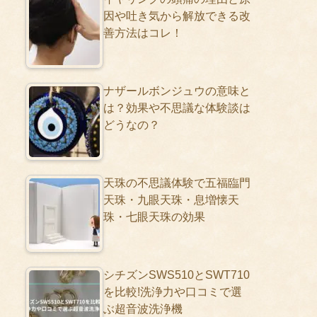
因や吐き気から解放できる改
善方法はコレ！
ナザールボンジュウの意味と
は？効果や不思議な体験談は
どうなの？
天珠の不思議体験で五福臨門
天珠・九眼天珠・息増懐天
珠・七眼天珠の効果
シチズンSWS510とSWT710
を比較!洗浄力や口コミで選
ぶ超音波洗浄機