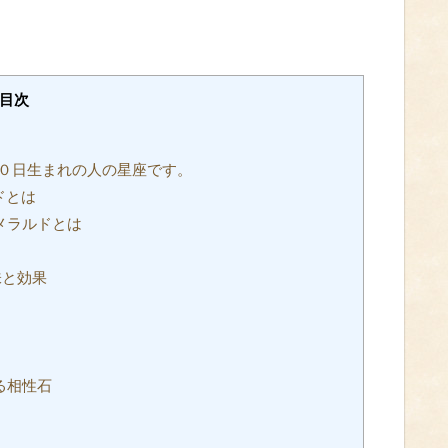
目次
０日生まれの人の星座です。
ドとは
メラルドとは
味と効果
る相性石