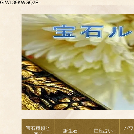
G-WL39KWGQ2F
宝石種類と
パワ
誕生石
星座占い