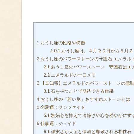
1
おうし座の性格や特徴
1.0.1
おうし座は、４月２０日から５月２
2
おうし座のパワーストーンの守護石 エメラル
2.1
おうし座のパワーストーン 守護石はエ
2.2
エメラルドの一口メモ
3
【豆知識】エメラルドのパワーストーンの意
3.1
石を持つことで期待できる効果
4
おうし座の「願い別」おすすめストーンとは
5
恋愛運：クンツァイト
5.1
嫉妬心を抑えて冷静さや心を穏やかにす
6
仕事運：ジェイド
6.1
誠実さが人望と信頼と尊敬される相性石