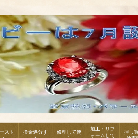
加工・リフ
ースト
換金処分す
修理して使
押し
ォームして