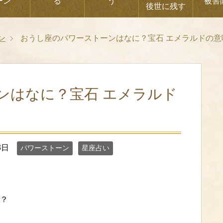
ーン
る
う
被害
後世に残す
ン
おうし座のパワーストーンはなに？宝石 エメラルドの意
ンはなに？宝石 エメラルド
3日
パワーストーン
星座占い
？