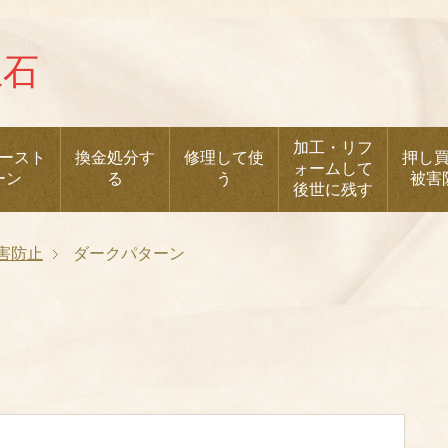
加工・リフ
ースト
換金処分す
修理して使
押し
ォームして
ーン
る
う
被害
後世に残す
害防止
ダークパターン