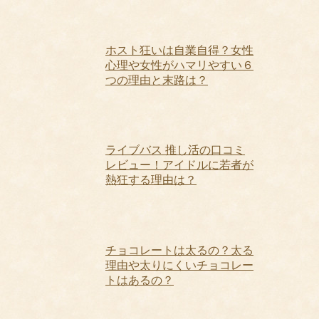
ホスト狂いは自業自得？女性
心理や女性がハマリやすい６
つの理由と末路は？
ライブバス 推し活の口コミ
レビュー！アイドルに若者が
熱狂する理由は？
チョコレートは太るの？太る
理由や太りにくいチョコレー
トはあるの？