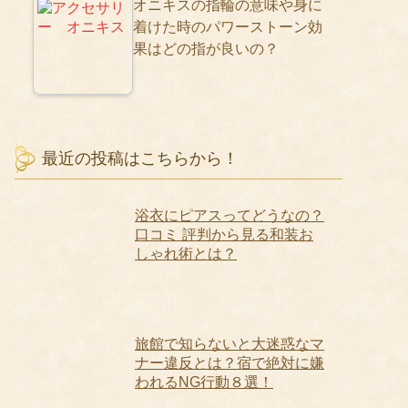
オニキスの指輪の意味や身に
着けた時のパワーストーン効
果はどの指が良いの？
最近の投稿はこちらから！
浴衣にピアスってどうなの？
口コミ 評判から見る和装お
しゃれ術とは？
旅館で知らないと大迷惑なマ
ナー違反とは？宿で絶対に嫌
われるNG行動８選！