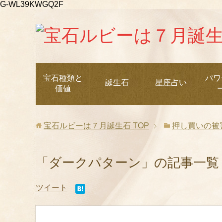
G-WL39KWGQ2F
宝石種類と
パワ
誕生石
星座占い
価値
宝石ルビーは７月誕生石
TOP
押し買いの被
「ダークパターン」の記事一覧
ツイート