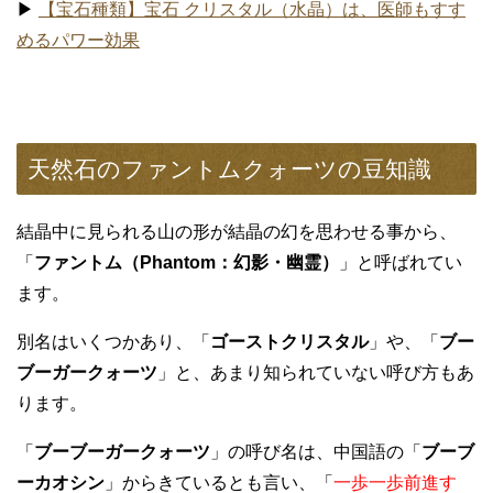
▶
【宝石種類】宝石 クリスタル（水晶）は、医師もすす
めるパワー効果
天然石のファントムクォーツの豆知識
結晶中に見られる山の形が結晶の幻を思わせる事から、
「
ファントム（Phantom：幻影・幽霊）
」と呼ばれてい
ます。
別名はいくつかあり、「
ゴーストクリスタル
」や、「
ブー
ブーガークォーツ
」と、あまり知られていない呼び方もあ
ります。
「
ブーブーガークォーツ
」の呼び名は、中国語の「
ブーブ
ーカオシン
」からきているとも言い、「
一歩一歩前進す