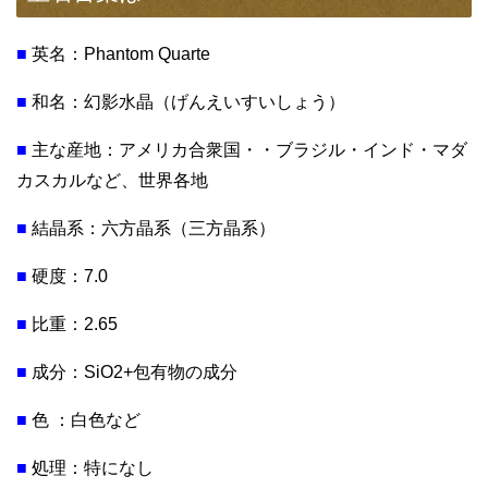
■
英名：Phantom Quarte
■
和名：幻影水晶（げんえいすいしょう）
■
主な産地：アメリカ合衆国・・ブラジル・インド・マダ
カスカルなど、世界各地
■
結晶系：六方晶系（三方晶系）
■
硬度：7.0
■
比重：2.65
■
成分：SiO2+包有物の成分
■
色 ：白色など
■
処理：特になし