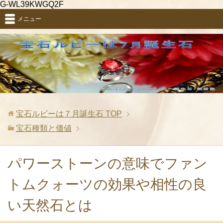
G-WL39KWGQ2F
メニュー
宝石ルビーは７月誕生石
TOP
宝石種類と価値
パワーストーンの意味でファン
トムクォーツの効果や相性の良
い天然石とは