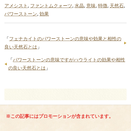
アメシスト
,
ファントムクォーツ
,
水晶
,
意味
,
特徴
,
天然石
,
パワーストーン
,
効果
「
フェナカイトのパワーストーンの意味や効果と相性の
良い天然石とは
」
「
パワーストーンの意味ですがハウライトの効果や相性
の良い天然石とは
」
※この記事にはプロモーションが含まれています。