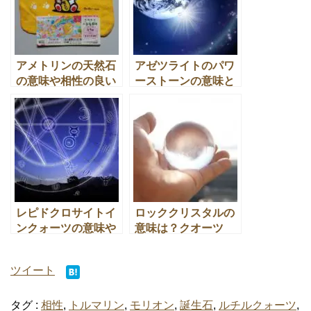
アメトリンの天然石
アゼツライトのパワ
の意味や相性の良い
ーストーンの意味と
石とのパワーストー
効果や相性の良い天
ン効果とは
然石とは
レピドクロサイトイ
ロッククリスタルの
ンクォーツの意味や
意味は？クオーツ
相性の良い天然石と
（水晶）の違いとパ
のパワーストーン効
ワーストーン効果
ツイート
果とは
は？
タグ :
相性
,
トルマリン
,
モリオン
,
誕生石
,
ルチルクォーツ
,