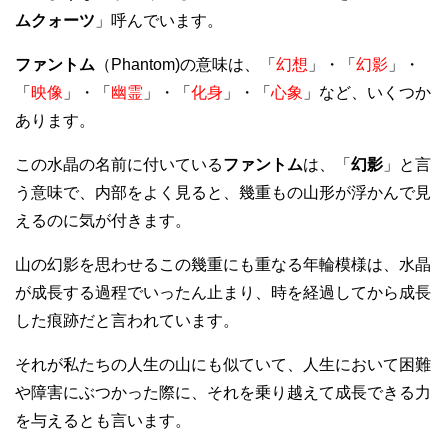
ムクォーツ
」呼んでいます。
ファントム
（Phantom)の意味は、「
幻想
」・「
幻影
」・
「
映像
」・「
幽霊
」・「
化身
」・「
心象
」など、いくつか
あります。
この水晶の名前に付いている
ファントム
は、「
幻影
」と言
う意味で、内部をよく見ると、幾重もの山形が浮かんで見
えるのに気が付きます。
山の幻影を思わせるこの幾重にも重なる年輪模様は、水晶
が成長する過程でいったん止まり、時を経過してから成長
した痕跡だと言われています。
それが私たちの人生の山にも似ていて、人生において困難
や障害にぶつかった際に、それを乗り越えて成長できる力
を与えるとも言います。