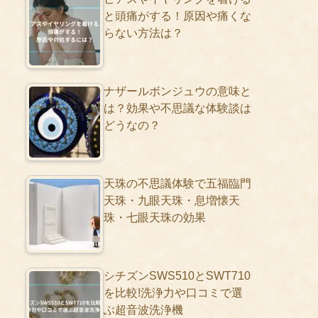
と頭痛がする！原因や痛くな
らない方法は？
ナザールボンジュウの意味と
は？効果や不思議な体験談は
どうなの？
天珠の不思議体験で五福臨門
天珠・九眼天珠・息増懐天
珠・七眼天珠の効果
シチズンSWS510とSWT710
を比較!洗浄力や口コミで選
ぶ超音波洗浄機