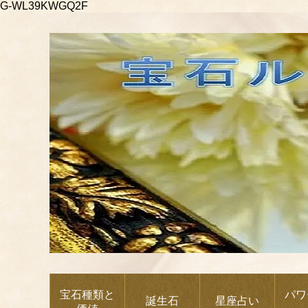
G-WL39KWGQ2F
宝石種類と
パワ
誕生石
星座占い