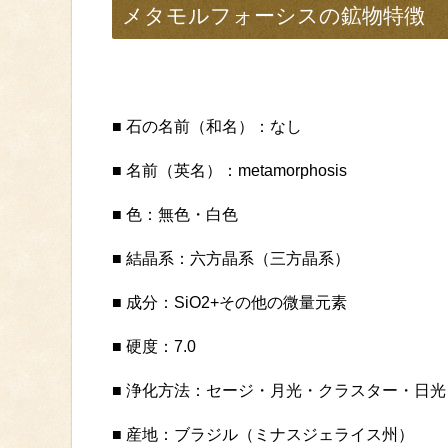
メタモルフォーシスの鉱物特徴
■ 石の名前（和名）：なし
■ 名前（英名）：metamorphosis
■ 色：無色・白色
■ 結晶系：六方晶系（三方晶系）
■ 成分：SiO2+その他の微量元素
■ 硬度：7.0
■ 浄化方法：セージ・月光・クラスター・日
■ 産地：ブラジル（ミナスジェライス州）