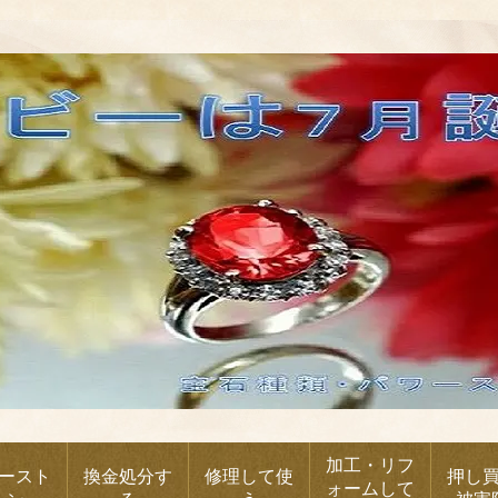
加工・リフ
ースト
換金処分す
修理して使
押し
ォームして